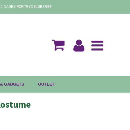
30 DAGES
FORTRYDELSESRET
 & GADGETS
OUTLET
kostume