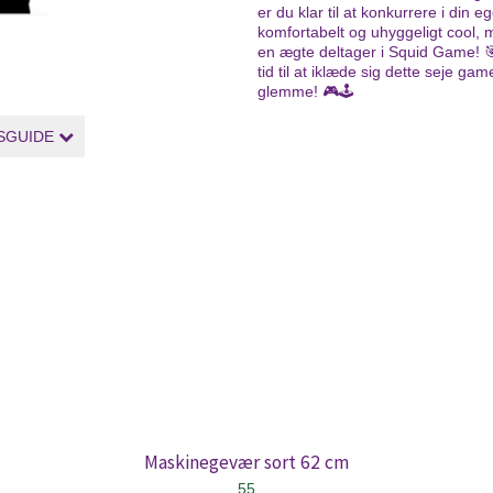
er du klar til at konkurrere i din
komfortabelt og uhyggeligt cool, me
en ægte deltager i Squid Game! 🎯
tid til at iklæde sig dette seje gam
glemme! 🎮🕹️
SGUIDE
Maskinegevær sort 62 cm
55