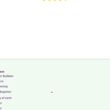
ion
r Butikker
ice
vering
ingelser
 af varer
on
er