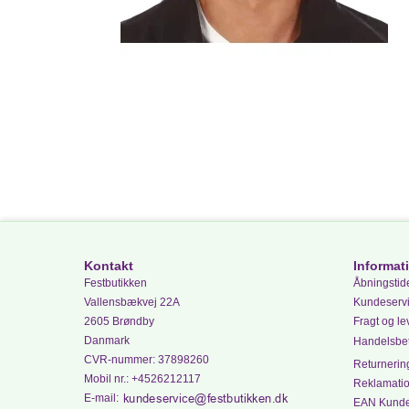
Kontakt
Informat
Festbutikken
Åbningstide
Vallensbækvej 22A
Kundeserv
2605 Brøndby
Fragt og le
Danmark
Handelsbet
CVR-nummer
:
37898260
Returnering
Mobil nr.
:
+4526212117
Reklamati
E-mail
:
EAN Kund