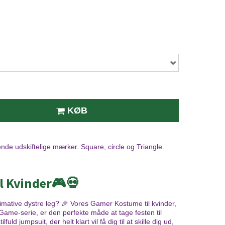
KØB
nde udskiftelige mærker. Square, circle og Triangle.
l Kvinder🎮💀
ultimative dystre leg? 🎉 Vores Gamer Kostume til kvinder,
Game-serie, er den perfekte måde at tage festen til
ld jumpsuit, der helt klart vil få dig til at skille dig ud,