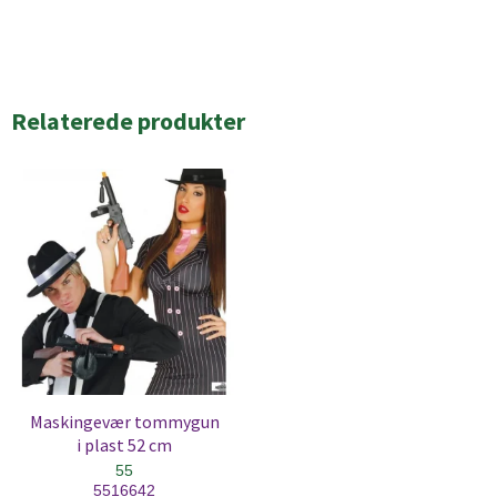
Relaterede produkter
Maskingevær tommygun
i plast 52 cm
55
5516642