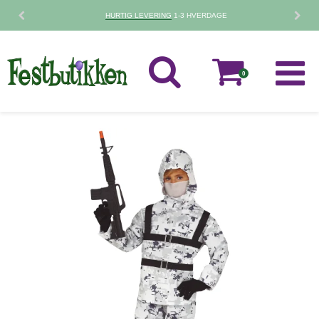
HURTIG LEVERING
1-3 HVERDAGE
0