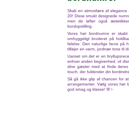
Skab en atmosfære af elegance o
20! Disse smukt designede numre t
men de løfter også æstetikken 
bordopstilling.
Vores hør bordnumre er skabt 
omhyggeligt broderet på holdbar
følelse. Den naturlige farve på 
tilføjer en varm, jordnær tone til d
Uanset om det er en bryllupsrecep
enhver anden begivenhed, vil diss
dine gæster med at finde deres
touch, der fuldender din bordindre
Så gå ikke glip af chancen for at 
arrangementer. Vælg vores hør b
god smag og klasse! 🌸✨