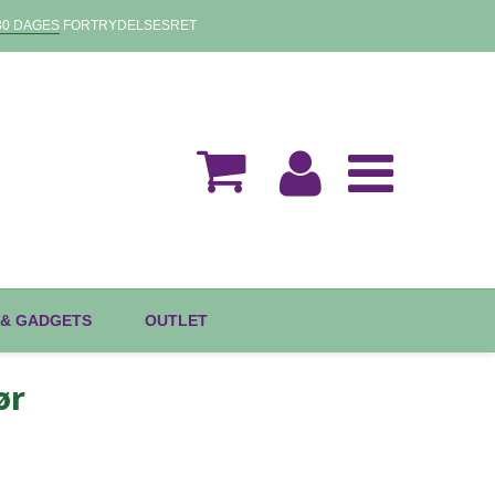
30 DAGES
FORTRYDELSESRET
 & GADGETS
OUTLET
ør