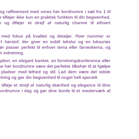
g raffinement med vores hør bordnumre i sæt fra 1 til
ilføjer ikke kun en praktisk funktion til din begivenhed,
og tilføjer et strejf af naturlig charme til ethvert
med fokus på kvalitet og detaljer. Hver nummer er
t hørstof, der giver en subtil tekstur og en luksuriøs
hør passer perfekt til enhver tema eller farveskema, og
in indretning.
tion, en elegant banket, en forretningskonference eller
e hør bordnumre være det perfekte tilbehør til at hjælpe
 pladser med lethed og stil. Lad dem være det sidste
tning og gør din begivenhed til noget helt specielt.
tilføje et strejf af naturlig skønhed og elegance til dine
ordnumre i dag og gør dine borde til et mesterværk af