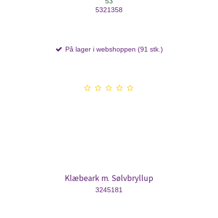
53
5321358
På lager i webshoppen (91 stk.)
Klæbeark m. Sølvbryllup
3245181