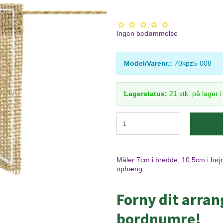
Ingen bedømmelse
Model/Varenr.:
70kpz5-008
Lagerstatus:
21
stk.
på lager 
Måler 7cm i bredde, 10,5cm i højd
ophæng.
Forny dit arra
bordnumre!