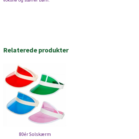
voksne og størrer børn.
Relaterede produkter
80ér Solskærm