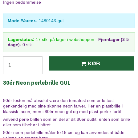
Ingen bedømmelse
Model/Varenr.:
1480143-gul
Lagerstatus:
17
stk.
på lager i webshoppen
-
Fjernlager (3-5
dage):
0 stk.
KØB
80ér Neon perlebrille GUL
80ér festen må absolut være den temafest som er lettest
genkendelig med sine skønne neon farver. Her en plastbrille i
klassisk facon, men i 80ér neon gul og med plast-perler fortil.
Anvend perle brillen som en del af dit 80ér outfit, enten som brille
eller som tilbehør i håret.
80ér neon perlebrille måler 5x15 cm og kan anvendes af både