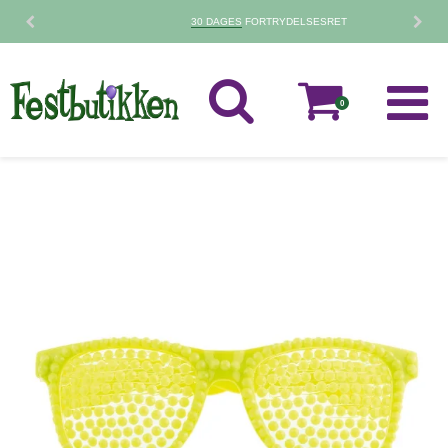
30 DAGES
FORTRYDELSESRET
0