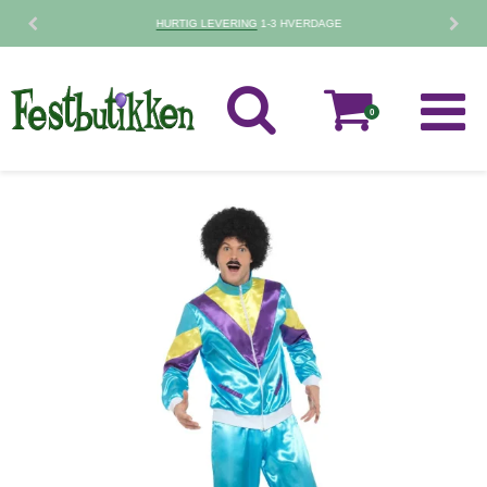
30 DAGES
FORTRYDELSESRET
0