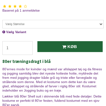
Baseret på
1
anmeldelse
Vælg Størrelse
Vælg Variant
KØB
80er træningsdragt i blå
80'ernes mode for kvinder og mænd var afslappet tøj og da fitness
og jogging samtidig blev det nyeste hotteste hotte, myldrede det
frem med jogging dragter både grå og triste eller farveglade og
strålende som denne. Med et kostume som dette kan du være
glad, afslappet og strålende af farver i rigtig 80er stil. Kostumet
indeholder en Jogging buks og en trøje.
Lækker blå 80er Shell suit i skinnende blå med fede detaljer. Dette
kostume er perfekt til 80'er festen, fuldend kostumet med en sjov
80'er paryk,