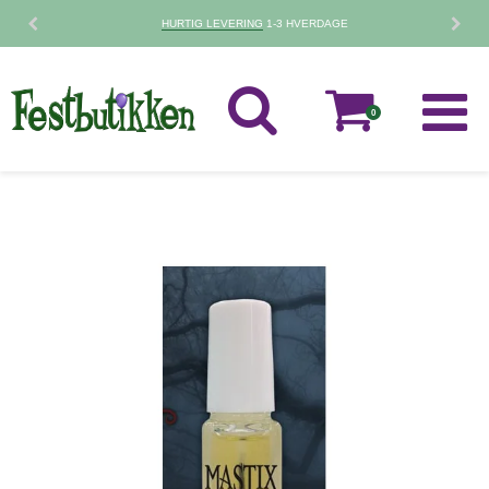
HURTIG LEVERING
1-3 HVERDAGE
0