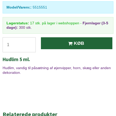
Model/Varenr.:
5515551
Lagerstatus:
17
stk.
på lager i webshoppen
-
Fjernlager (3-5
dage):
300 stk.
KØB
Hudlim 5 ml.
Hudlim, vandig til påsætning af øjenvipper, horn, skæg eller anden
dekoration.
Relaterede produkter