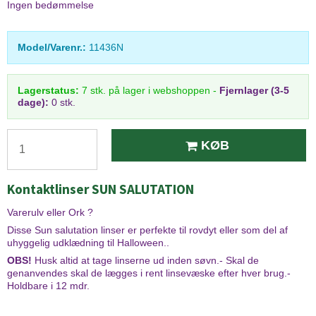
Ingen bedømmelse
Model/Varenr.:
11436N
Lagerstatus:
7
stk.
på lager i webshoppen
-
Fjernlager (3-5
dage):
0 stk.
KØB
Kontaktlinser SUN SALUTATION
Varerulv eller Ork ?
Disse Sun salutation linser er perfekte til rovdyt eller som del af
uhyggelig udklædning til Halloween..
OBS!
Husk altid at tage linserne ud inden søvn.- Skal de
genanvendes skal de lægges i rent linsevæske efter hver brug.-
Holdbare i 12 mdr.