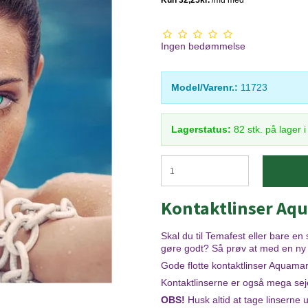
Ingen bedømmelse
Model/Varenr.:
11723
Lagerstatus:
82
stk.
på lager 
Kontaktlinser Aq
Skal du til Temafest eller bare en 
gøre godt? Så prøv at med en ny ø
Gode flotte kontaktlinser Aquamar
Kontaktlinserne er også mega seje 
OBS!
Husk altid at tage linserne