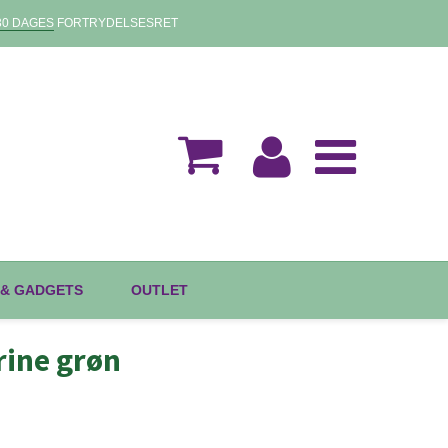
30 DAGES
FORTRYDELSESRET
 & GADGETS
OUTLET
ine grøn