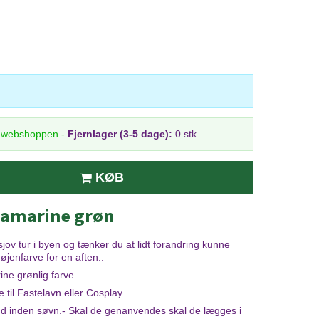
i webshoppen
-
Fjernlager (3-5 dage):
0 stk.
KØB
uamarine grøn
sjov tur i byen og tænker du at lidt forandring kunne
jenfarve for en aften..
ine grønlig farve.
til Fastelavn eller Cosplay.
 ud inden søvn.- Skal de genanvendes skal de lægges i