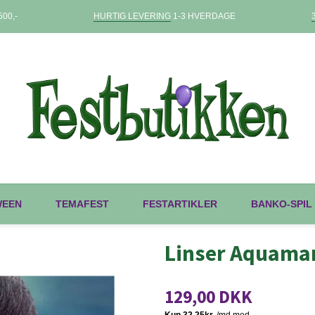
00,-
HURTIG LEVERING
1-3 HVERDAGE
WEEN
TEMAFEST
FESTARTIKLER
BANKO-SPIL
Linser Aquamar
129,00 DKK