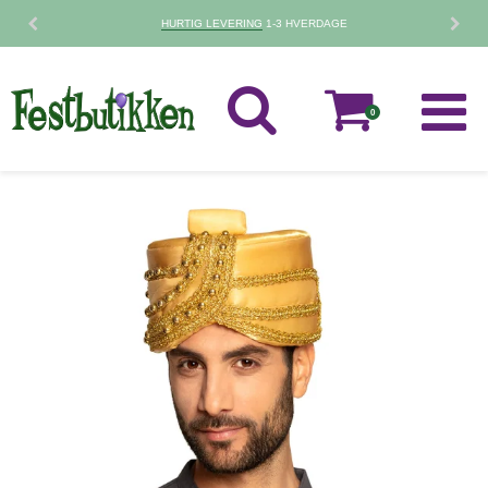
HURTIG LEVERING
1-3 HVERDAGE
0