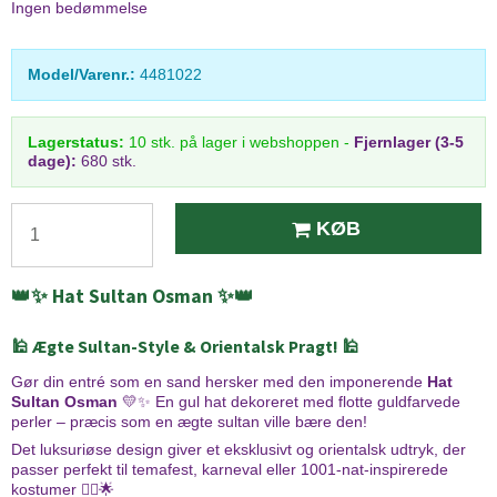
Ingen bedømmelse
Model/Varenr.:
4481022
Lagerstatus:
10
stk.
på lager i webshoppen
-
Fjernlager (3-5
dage):
680 stk.
KØB
👑✨ Hat Sultan Osman ✨👑
🕌 Ægte Sultan-Style & Orientalsk Pragt! 🕌
Gør din entré som en sand hersker med den imponerende
Hat
Sultan Osman
💛✨ En gul hat dekoreret med flotte guldfarvede
perler – præcis som en ægte sultan ville bære den!
Det luksuriøse design giver et eksklusivt og orientalsk udtryk, der
passer perfekt til temafest, karneval eller 1001-nat-inspirerede
kostumer 🧞‍♂️🌟