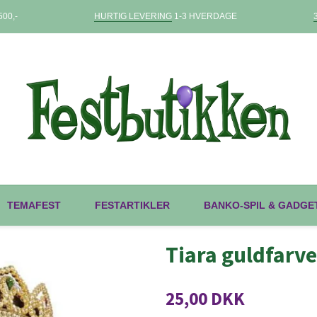
00,-
HURTIG LEVERING
1-3 HVERDAGE
TEMAFEST
FESTARTIKLER
BANKO-SPIL & GADGE
Tiara guldfarv
25,00 DKK