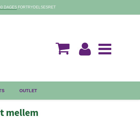
30 DAGES
FORTRYDELSESRET
TS
OUTLET
et mellem