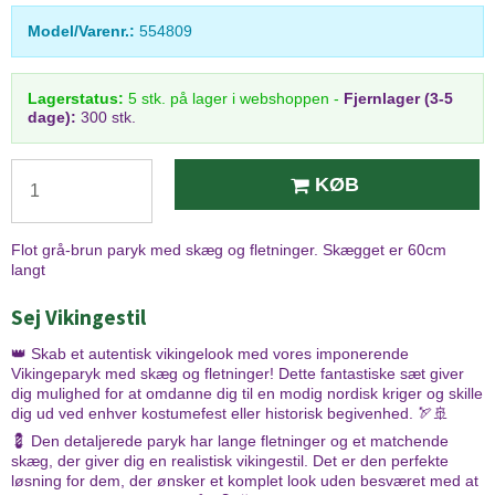
Model/Varenr.:
554809
Lagerstatus:
5
stk.
på lager i webshoppen
-
Fjernlager (3-5
dage):
300 stk.
KØB
Flot grå-brun paryk med skæg og fletninger. Skægget er 60cm
langt
Sej Vikingestil
👑 Skab et autentisk vikingelook med vores imponerende
Vikingeparyk med skæg og fletninger! Dette fantastiske sæt giver
dig mulighed for at omdanne dig til en modig nordisk kriger og skille
dig ud ved enhver kostumefest eller historisk begivenhed. 🏹🚢
💈 Den detaljerede paryk har lange fletninger og et matchende
skæg, der giver dig en realistisk vikingestil. Det er den perfekte
løsning for dem, der ønsker et komplet look uden besværet med at