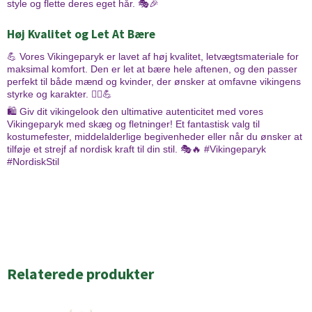
style og flette deres eget hår. 🎭🎉
Høj Kvalitet og Let At Bære
💪 Vores Vikingeparyk er lavet af høj kvalitet, letvægtsmateriale for
maksimal komfort. Den er let at bære hele aftenen, og den passer
perfekt til både mænd og kvinder, der ønsker at omfavne vikingens
styrke og karakter. 💇‍♂️💪
🛍️ Giv dit vikingelook den ultimative autenticitet med vores
Vikingeparyk med skæg og fletninger! Et fantastisk valg til
kostumefester, middelalderlige begivenheder eller når du ønsker at
tilføje et strejf af nordisk kraft til din stil. 🎭🔥 #Vikingeparyk
#NordiskStil
Relaterede produkter