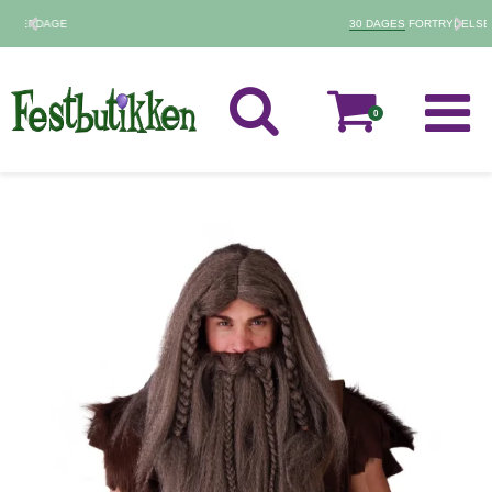
30 DAGES
FORTRYDELSESRET
0