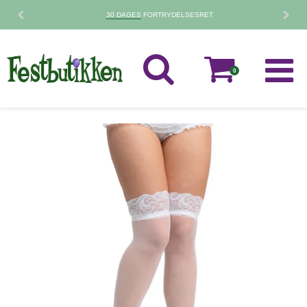
30 DAGES
FORTRYDELSESRET
0