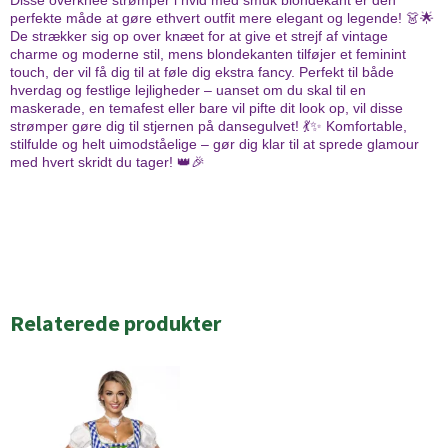
Disse overknee strømper i hvid med smuk blondekant er den
perfekte måde at gøre ethvert outfit mere elegant og legende! 👗🌟
De strækker sig op over knæet for at give et strejf af vintage
charme og moderne stil, mens blondekanten tilføjer et feminint
touch, der vil få dig til at føle dig ekstra fancy. Perfekt til både
hverdag og festlige lejligheder – uanset om du skal til en
maskerade, en temafest eller bare vil pifte dit look op, vil disse
strømper gøre dig til stjernen på dansegulvet! 💃✨ Komfortable,
stilfulde og helt uimodståelige – gør dig klar til at sprede glamour
med hvert skridt du tager! 👑🎉
Relaterede produkter