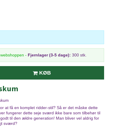
i webshoppen
-
Fjernlager (3-5 dage):
300 stk.
KØB
 skum
 skum
 for at få en komplet ridder-stil? Så er det måske dette
 fungerer dette seje sværd ikke bare som tilbehør til
godt til den ældre generation! Man bliver vel aldrig for
ejt sværd?