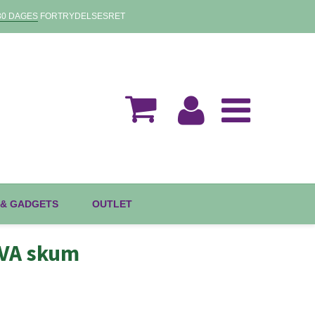
30 DAGES
FORTRYDELSESRET
 & GADGETS
OUTLET
EVA skum