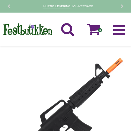
30 DAGES
FORTRYDELSESRET
0