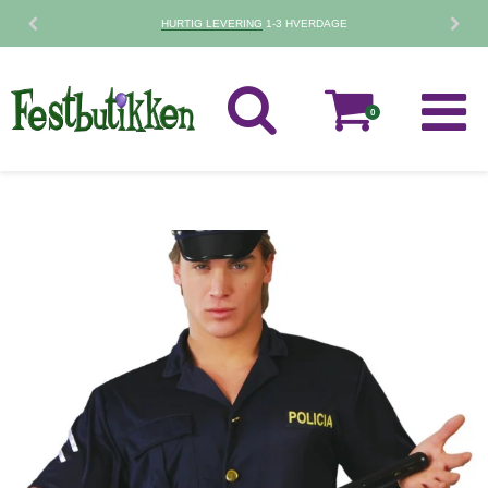
HURTIG LEVERING
1-3 HVERDAGE
0