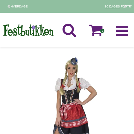
30 DAGES
FORTRYDELSESRET
0