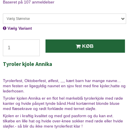
Baseret på
107
anmeldelser
Vælg Størrelse
Vælg Variant
KØB
Tyroler kjole Annika
Tyrolerfest, Oktoberfest, ølfest, ,,,, kært barn har mange navne...
men festen er ligegyldig navnet en sjov fest med fine kjoler,hatte og
lederhosen.
Tyroler kjolen Annika er en flot hel mørkeblå tyrolerkjole med røde
kanter og hvide påsyet tynde bånd.Hvid kortærmet blonde bluse
med flæsekrave og rødt forklæde med ternet sløjfe.
Kjolen er i kraftig kvalitet og med god pasform og du kan evt.
tilkøbe en lille hat og hvide over-knee sokker med røde eller hvide
sløjfer.- så blir du ikke mere tyrolerfest klar !