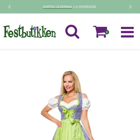
30 DAGES
FORTRYDELSESRET
0