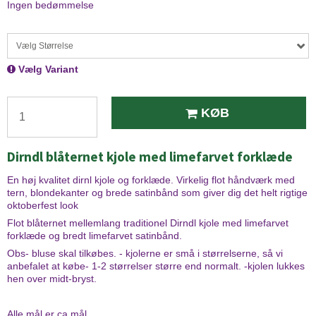
Ingen bedømmelse
Vælg Størrelse
Vælg Variant
KØB
Dirndl blåternet kjole med limefarvet forklæde
En høj kvalitet dirnl kjole og forklæde. Virkelig flot håndværk med
tern, blondekanter og brede satinbånd som giver dig det helt rigtige
oktoberfest look
Flot blåternet mellemlang traditionel Dirndl kjole med limefarvet
forklæde og bredt limefarvet satinbånd.
Obs- bluse skal tilkøbes. - kjolerne er små i størrelserne, så vi
anbefalet at købe- 1-2 størrelser større end normalt. -kjolen lukkes
hen over midt-bryst.
Alle mål er ca mål.