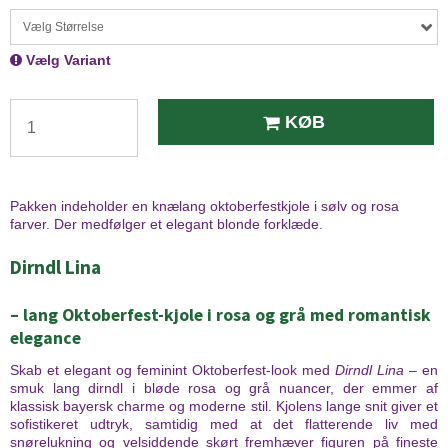
Vælg Størrelse
Vælg Variant
KØB
Pakken indeholder en knælang oktoberfestkjole i sølv og rosa
farver. Der medfølger et elegant blonde forklæde.
Dirndl Lina
– lang Oktoberfest-kjole i rosa og grå med romantisk
elegance
Skab et elegant og feminint Oktoberfest-look med
Dirndl Lina
– en
smuk lang dirndl i bløde rosa og grå nuancer, der emmer af
klassisk bayersk charme og moderne stil. Kjolens lange snit giver et
sofistikeret udtryk, samtidig med at det flatterende liv med
snørelukning og velsiddende skørt fremhæver figuren på fineste