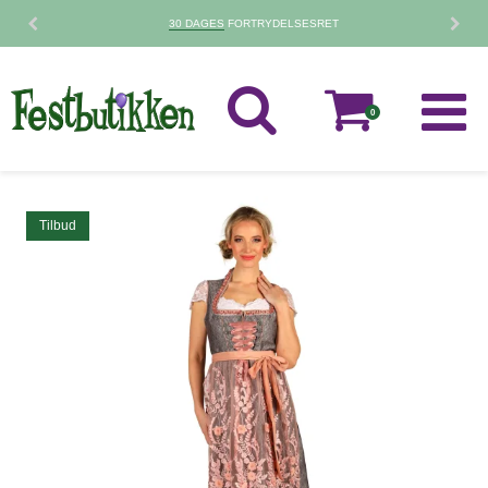
30 DAGES
FORTRYDELSESRET
0
Tilbud