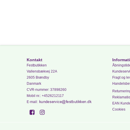
Kontakt
Informat
Festbutikken
Åbningstide
Vallensbækvej 22A
Kundeserv
2605 Brøndby
Fragt og le
Danmark
Handelsbet
CVR-nummer
:
37898260
Returnering
Mobil nr.
:
+4526212117
Reklamati
E-mail
:
EAN Kund
Cookies