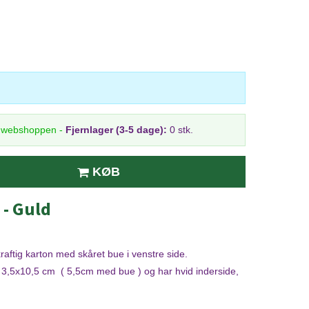
i webshoppen
-
Fjernlager (3-5 dage):
0 stk.
KØB
- Guld
kraftig karton med skåret bue i venstre side.
r 3,5x10,5 cm ( 5,5cm med bue ) og har hvid inderside,