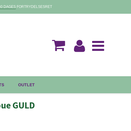
30 DAGES
FORTRYDELSESRET
TS
OUTLET
bue GULD