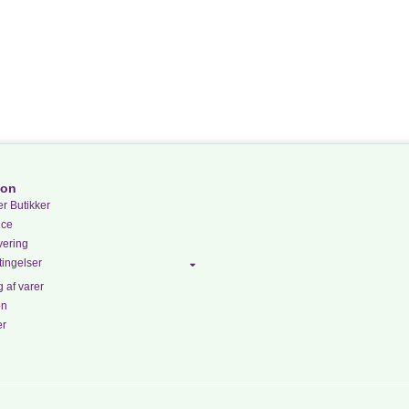
ion
r Butikker
ice
vering
ingelser
 af varer
on
er