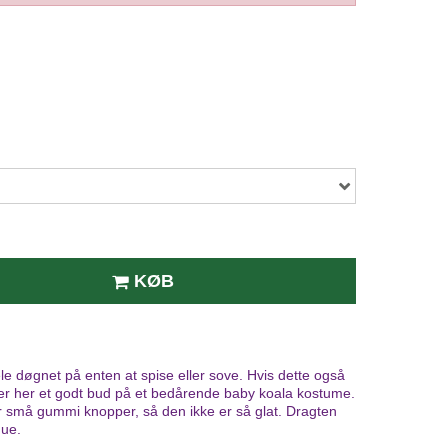
KØB
le døgnet på enten at spise eller sove. Hvis dette også
 er her et godt bud på et bedårende baby koala kostume.
 små gummi knopper, så den ikke er så glat. Dragten
 hue.