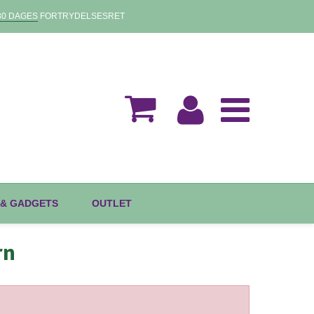
30 DAGES
FORTRYDELSESRET
 & GADGETS
OUTLET
rn