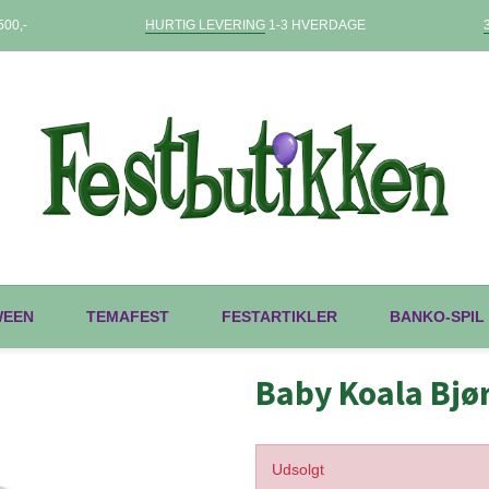
00,-
HURTIG LEVERING
1-3 HVERDAGE
WEEN
TEMAFEST
FESTARTIKLER
BANKO-SPIL
Baby Koala Bjø
Udsolgt