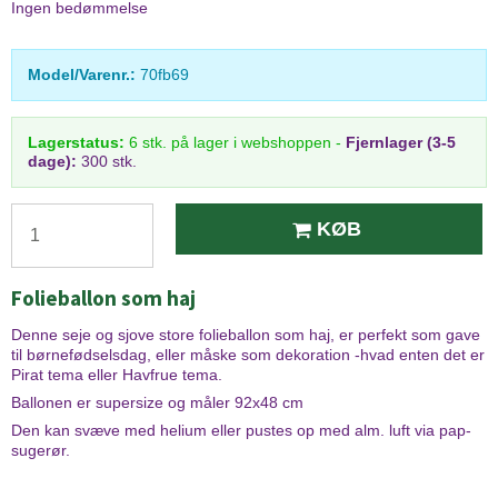
Ingen bedømmelse
Model/Varenr.:
70fb69
Lagerstatus:
6
stk.
på lager i webshoppen
-
Fjernlager (3-5
dage):
300 stk.
KØB
Folieballon som haj
Denne seje og sjove store folieballon som haj, er perfekt som gave
til børnefødselsdag, eller måske som dekoration -hvad enten det er
Pirat tema eller Havfrue tema.
Ballonen er supersize og måler 92x48 cm
Den kan svæve med helium eller pustes op med alm. luft via pap-
sugerør.