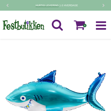
30 DAGES
FORTRYDELSESRET
0