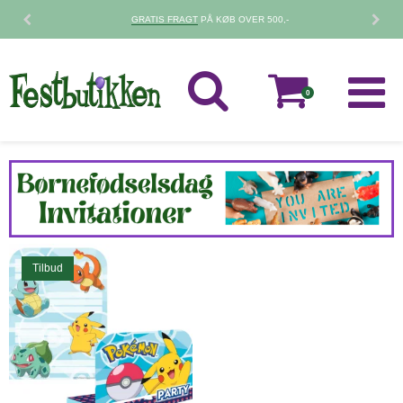
GRATIS FRAGT
PÅ KØB OVER 500,-
0
Tilbud