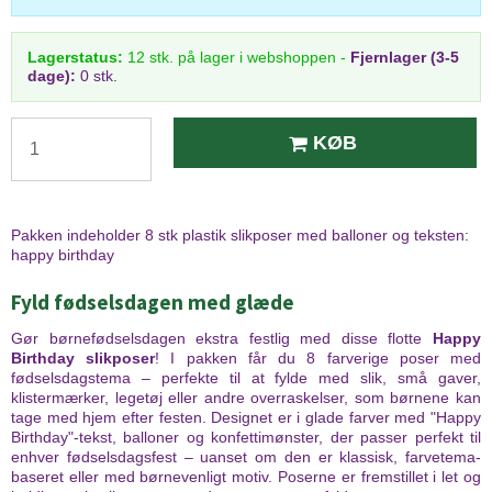
Lagerstatus:
12
stk.
på lager i webshoppen
-
Fjernlager (3-5
dage):
0 stk.
KØB
Pakken indeholder 8 stk plastik slikposer med balloner og teksten:
happy birthday
Fyld fødselsdagen med glæde
Gør børnefødselsdagen ekstra festlig med disse flotte
Happy
Birthday slikposer
! I pakken får du 8 farverige poser med
fødselsdagstema – perfekte til at fylde med slik, små gaver,
klistermærker, legetøj eller andre overraskelser, som børnene kan
tage med hjem efter festen. Designet er i glade farver med "Happy
Birthday"-tekst, balloner og konfettimønster, der passer perfekt til
enhver fødselsdagsfest – uanset om den er klassisk, farvetema-
baseret eller med børnevenligt motiv. Poserne er fremstillet i let og