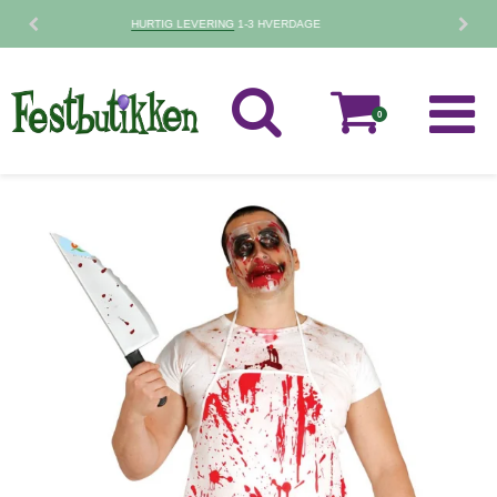
30 DAGES
FORTRYDELSESRET
0