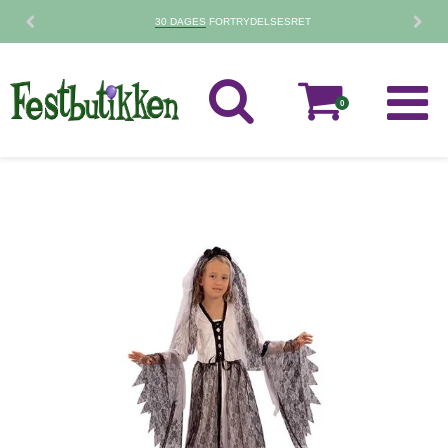
30 DAGES
FORTRYDELSESRET
0