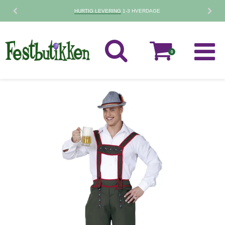
HURTIG LEVERING
1-3 HVERDAGE
0