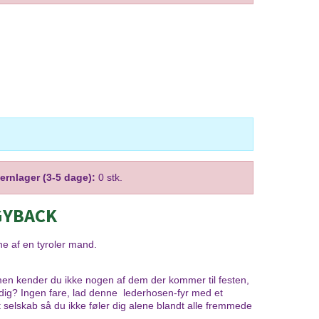
jernlager (3-5 dage):
0 stk.
GYBACK
e af en tyroler mand.
, men kender du ikke nogen af dem der kommer til festen,
 dig? Ingen fare, lad denne lederhosen-fyr med et
 selskab så du ikke føler dig alene blandt alle fremmede