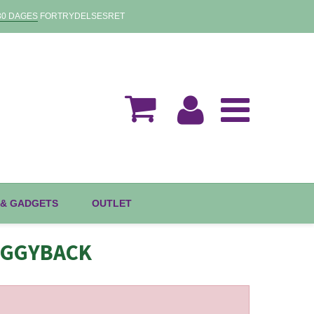
30 DAGES
FORTRYDELSESRET
 & GADGETS
OUTLET
IGGYBACK