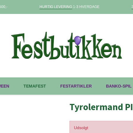
00,-
HURTIG LEVERING
1-3 HVERDAGE
WEEN
TEMAFEST
FESTARTIKLER
BANKO-SPIL
Tyrolermand P
Udsolgt