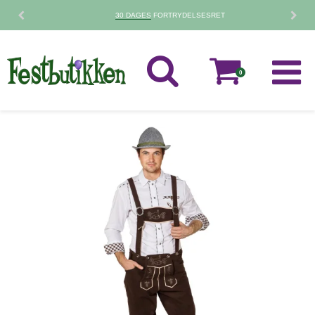
30 DAGES
FORTRYDELSESRET
0