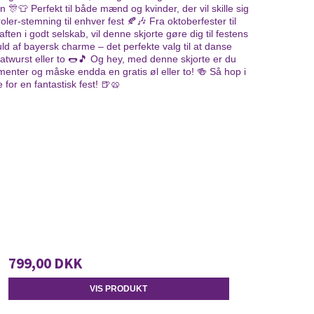
 🎊👕 Perfekt til både mænd og kvinder, der vil skille sig
er-stemning til enhver fest 🍂🎶 Fra oktoberfester til
ften i godt selskab, vil denne skjorte gøre dig til festens
uld af bayersk charme – det perfekte valg til at danse
ratwurst eller to 🌭🎵 Og hey, med denne skjorte er du
menter og måske endda en gratis øl eller to! 🍻 Så hop i
 for en fantastisk fest! 🍺🥨
799,00 DKK
VIS PRODUKT