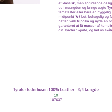
et klassisk, men sprudlende design
ud i mængden og bringe ægte Tyrol
temafester eller bare en hyggelig a
midtpunkt 🕺💃 Let, behagelig og f
natten væk til polka og nyde en b
garanteret at få masser af kompli
din Tyroler Skjorte, og lad os skåle
Tyroler lederhosen 100% Leather - 3/4 længde
10
107637