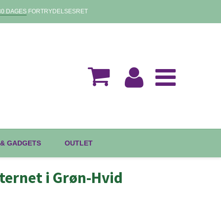
30 DAGES
FORTRYDELSESRET
 & GADGETS
OUTLET
 ternet i Grøn-Hvid