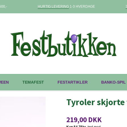
00,-
HURTIG LEVERING
1-3 HVERDAGE
WEEN
TEMAFEST
FESTARTIKLER
BANKO-SPIL
Tyroler skjorte
219,00 DKK