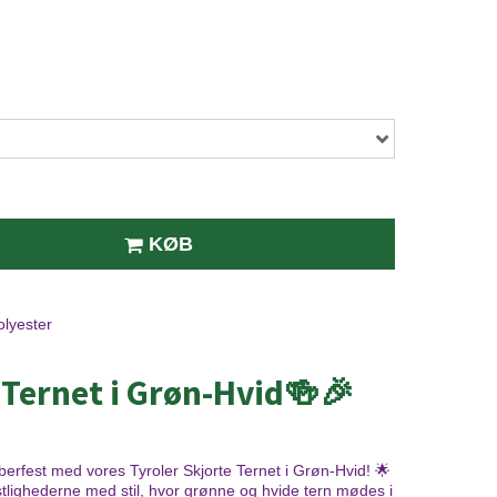
KØB
lyester
 Ternet i Grøn-Hvid🍻🎉
toberfest med vores Tyroler Skjorte Ternet i Grøn-Hvid! 🌟
festlighederne med stil, hvor grønne og hvide tern mødes i