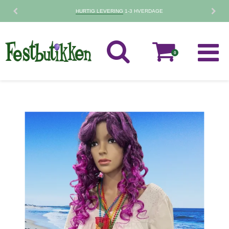
HURTIG LEVERING
1-3 HVERDAGE
0