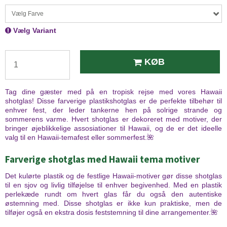
Vælg Farve
Vælg Variant
KØB
Tag dine gæster med på en tropisk rejse med vores Hawaii
shotglas! Disse farverige plastikshotglas er de perfekte tilbehør til
enhver fest, der leder tankerne hen på solrige strande og
sommerens varme. Hvert shotglas er dekoreret med motiver, der
bringer øjeblikkelige assosiationer til Hawaii, og de er det ideelle
valg til en Hawaii-temafest eller sommerfest.🌺
Farverige shotglas med Hawaii tema motiver
Det kulørte plastik og de festlige Hawaii-motiver gør disse shotglas
til en sjov og livlig tilføjelse til enhver begivenhed. Med en plastik
perlekæde rundt om hvert glas får du også den autentiske
østemning med. Disse shotglas er ikke kun praktiske, men de
tilføjer også en ekstra dosis feststemning til dine arrangementer.🌺