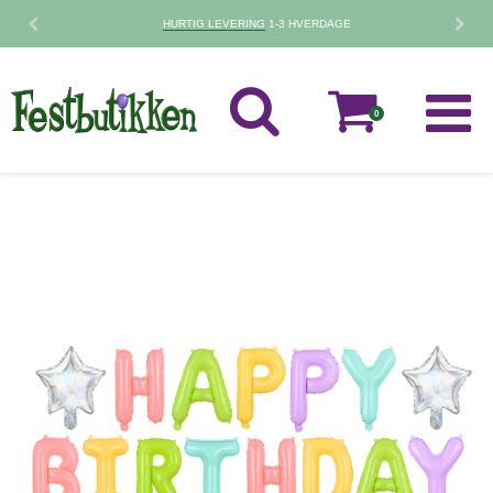
30 DAGES
FORTRYDELSESRET
0