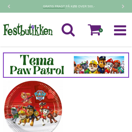
GRATIS FRAGT
PÅ KØB OVER 500,-
0