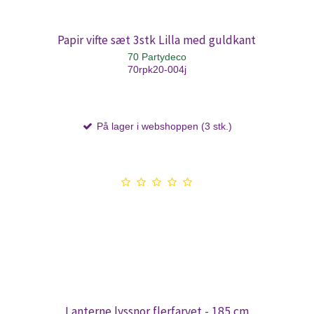
Papir vifte sæt 3stk Lilla med guldkant
70 Partydeco
70rpk20-004j
På lager i webshoppen (3 stk.)
Lanterne lyssnor flerfarvet - 185 cm