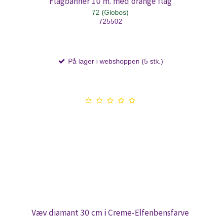
Flagbanner 10 m. med orange flag
72 (Globos)
725502
På lager i webshoppen (5 stk.)
Væv diamant 30 cm i Creme-Elfenbensfarve