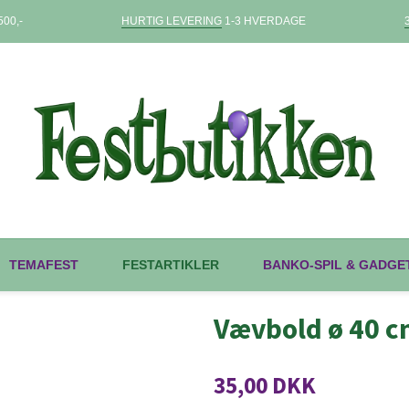
00,-
HURTIG LEVERING
1-3 HVERDAGE
TEMAFEST
FESTARTIKLER
BANKO-SPIL & GADGE
Vævbold ø 40 
35,00 DKK