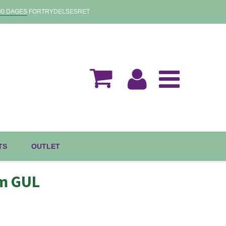
30 DAGES
FORTRYDELSESRET
TS
OUTLET
cm GUL