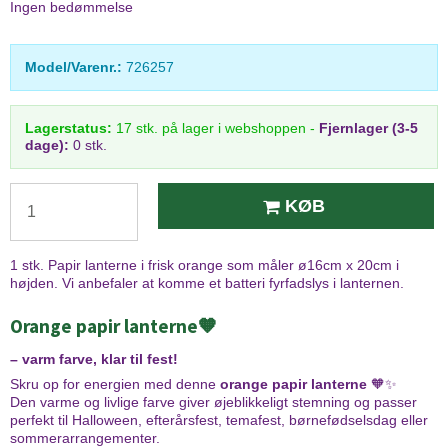
Ingen bedømmelse
Model/Varenr.:
726257
Lagerstatus:
17
stk.
på lager i webshoppen
-
Fjernlager (3-5
dage):
0 stk.
KØB
1 stk. Papir lanterne i frisk orange som måler ø16cm x 20cm i
højden. Vi anbefaler at komme et batteri fyrfadslys i lanternen.
Orange papir lanterne🧡
– varm farve, klar til fest!
Skru op for energien med denne
orange papir lanterne
🧡✨
Den varme og livlige farve giver øjeblikkeligt stemning og passer
perfekt til Halloween, efterårsfest, temafest, børnefødselsdag eller
sommerarrangementer.