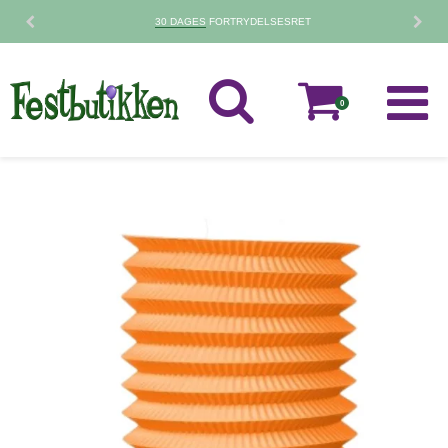
30 DAGES
FORTRYDELSESRET
0