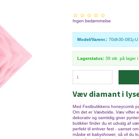
Ingen bedømmelse
Model/Varenr.:
70dh30-081j-U
Lagerstatus:
39
stk.
på lager 
Væv diamant i lys
Med Festbutikkens honeycomb papir
Om det er Vævbolde, Væv vifter el
dekorativ og samtidig giver pynten 
butikker finder du et udvalg af væ
perfekt til enhver fest - uanset o
måske et babyshower, så vil du k