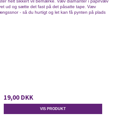
ter helt sikkert vil bemærke. Væv diamanter i papirvæv
vet ud og sætte det fast på det påsatte tape. Væv
ssnor - så du hurtigt og let kan få pynten på plads
19,00 DKK
VIS PRODUKT