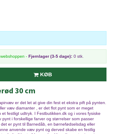
i webshoppen
-
Fjernlager (3-5 dage):
0 stk.
KØB
erød 30 cm
væv er det let at give din fest et ekstra pift på pynten.
ler væv diamanter , er det flot pynt som er meget
et festligt udtryk. I Festbutikken.dk og i vores fysiske
v pynt i forskellige farver og størrelser som passer
m det er pynt til Barnedåb, en børnefødselsdag eller
unne anvende væv pynt og derved skabe en festlig