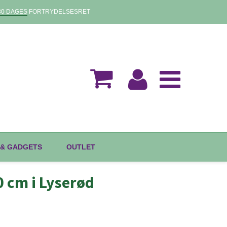
30 DAGES
FORTRYDELSESRET
 & GADGETS
OUTLET
 cm i Lyserød