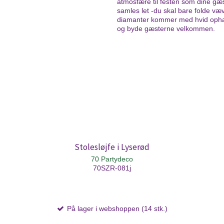
atmosfære til festen som dine gæs
samles let -du skal bare folde væ
diamanter kommer med hvid ophæng
og byde gæsterne velkommen.
Stolesløjfe i Lyserød
70 Partydeco
70SZR-081j
På lager i webshoppen (14 stk.)