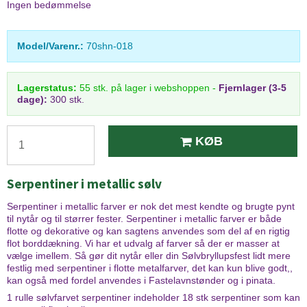
Ingen bedømmelse
Model/Varenr.:
70shn-018
Lagerstatus:
55
stk.
på lager i webshoppen
-
Fjernlager (3-5
dage):
300 stk.
KØB
Serpentiner i metallic sølv
Serpentiner i metallic farver er nok det mest kendte og brugte pynt
til nytår og til størrer fester. Serpentiner i metallic farver er både
flotte og dekorative og kan sagtens anvendes som del af en rigtig
flot borddækning. Vi har et udvalg af farver så der er masser at
vælge imellem. Så gør dit nytår eller din Sølvbryllupsfest lidt mere
festlig med serpentiner i flotte metalfarver, det kan kun blive godt,,
kan også med fordel anvendes i Fastelavnstønder og i pinata.
1 rulle sølvfarvet serpentiner indeholder 18 stk serpentiner som kan