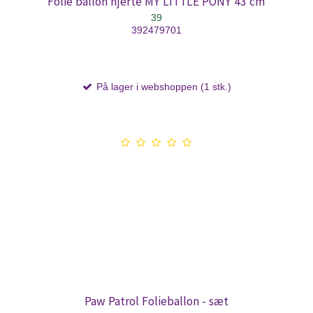
Folie ballon hjerte MY LITTLE PONY 43 cm
39
392479701
På lager i webshoppen (1 stk.)
Paw Patrol Folieballon - sæt