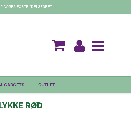
30 DAGES
FORTRYDELSESRET
 & GADGETS
OUTLET
ILLYKKE RØD