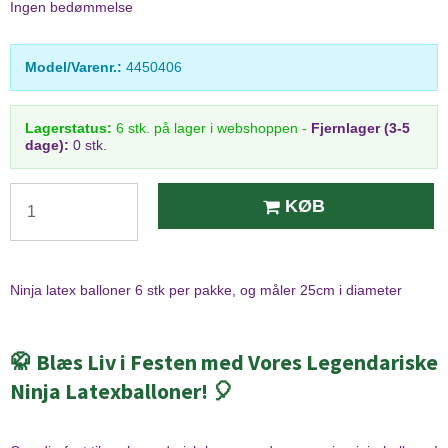
Ingen bedømmelse
Model/Varenr.:
4450406
Lagerstatus:
6
stk.
på lager i webshoppen
-
Fjernlager (3-5
dage):
0 stk.
KØB
Ninja latex balloner 6 stk per pakke, og måler 25cm i diameter
🥋 Blæs Liv i Festen med Vores Legendariske
Ninja Latexballoner! 🎈