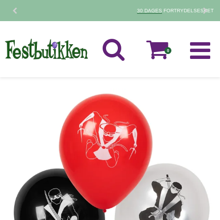
30 DAGES
FORTRYDELSESRET
0