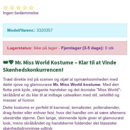
Ingen bedømmelse
Model/Varenr.:
3320357
Lagerstatus:
Ikke på lager
-
Fjernlager (3-5 dage):
0 stk.
👑💖 Mr. Miss World Kostume – Klar til at Vinde
Skønhedskonkurrencen!
Træd direkte ind på scenen og stjæl al opmærksomheden med
dette sjove og glamourøse
Mr. Miss World kostume
. Med den
flotte pink kjole, elegante handsker og det ikoniske "Miss World"-
skråbånd er du klar til at indtage catwalken med stil, selvtillid og
masser af humor.
Dette kostume er perfekt til karneval, temafester, polterabender,
drag-fester eller enhver fest, hvor det handler om at være aftenens
ubestridte stjerne. Den lange, skinnende kjole giver et glamourøst
look, mens skråbåndet og handskerne fuldender det klassiske
skønhedsdronninge-udtryk.