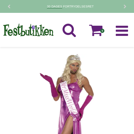
30 DAGES
FORTRYDELSESRET
0