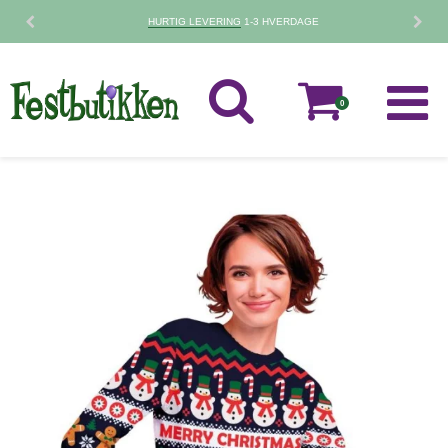
HURTIG LEVERING
1-3 HVERDAGE
0