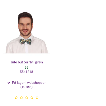
Jule butterfly i grøn
55
5541218
På lager i webshoppen
(10 stk.)