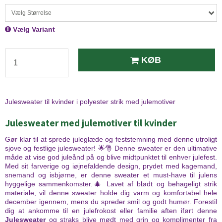
Vælg Størrelse
Vælg Variant
KØB
Julesweater til kvinder i polyester strik med julemotiver
Julesweater med julemotiver til kvinder
Gør klar til at sprede juleglæde og feststemning med denne utroligt
sjove og festlige julesweater! 🌟🎅 Denne sweater er den ultimative
måde at vise god juleånd på og blive midtpunktet til enhver julefest.
Med sit farverige og iøjnefaldende design, prydet med kagemand,
snemand og isbjørne, er denne sweater et must-have til julens
hyggelige sammenkomster.🎄 Lavet af blødt og behageligt strik
materiale, vil denne sweater holde dig varm og komfortabel hele
december igennem, mens du spreder smil og godt humør. Forestil
dig at ankomme til en julefrokost eller familie aften iført denne
Julesweater
og straks blive mødt med grin og komplimenter fra