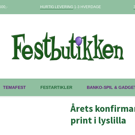
00,-
HURTIG LEVERING
1-3 HVERDAGE
TEMAFEST
FESTARTIKLER
BANKO-SPIL & GADGE
Årets konfirm
print i lyslilla