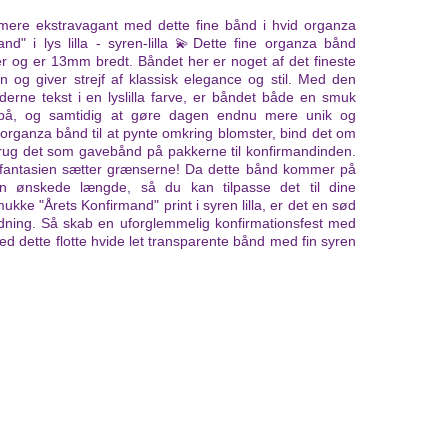
mere ekstravagant med dette fine bånd i hvid organza
nd" i lys lilla - syren-lilla 💫Dette fine organza bånd
 og er 13mm bredt. Båndet her er noget af det fineste
on og giver strejf af klassisk elegance og stil. Med den
erne tekst i en lyslilla farve, er båndet både en smuk
på, og samtidig at gøre dagen endnu mere unik og
 organza bånd til at pynte omkring blomster, bind det om
 brug det som gavebånd på pakkerne til konfirmandinden.
fantasien sætter grænserne! Da dette bånd kommer på
den ønskede længde, så du kan tilpasse det til dine
ke "Årets Konfirmand" print i syren lilla, er det en sød
ning. Så skab en uforglemmelig konfirmationsfest med
ed dette flotte hvide let transparente bånd med fin syren