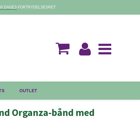
30 DAGES
FORTRYDELSESRET
TS
OUTLET
and Organza-bånd med