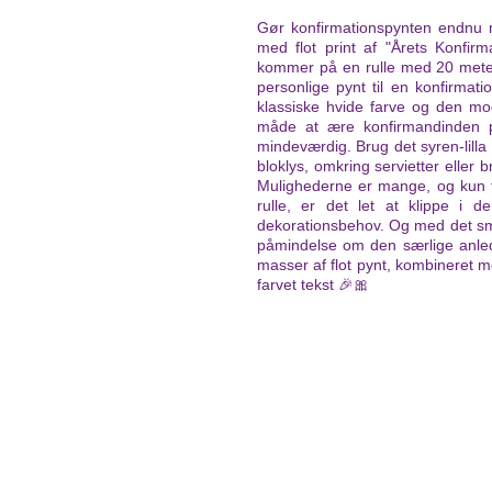
Gør konfirmationspynten endnu 
med flot print af "Årets Konfirma
kommer på en rulle med 20 meter
personlige pynt til en konfirmati
klassiske hvide farve og den mod
måde at ære konfirmandinden 
mindeværdig. Brug det syren-lilla
bloklys, omkring servietter eller
Mulighederne er mange, og kun 
rulle, er det let at klippe i 
dekorationsbehov. Og med det smuk
påmindelse om den særlige anled
masser af flot pynt, kombineret m
farvet tekst 🎉🎀