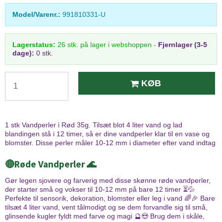
Model/Varenr.:
991810331-U
Lagerstatus:
26
stk.
på lager i webshoppen
-
Fjernlager (3-5
dage):
0 stk.
KØB
1 stk Vandperler i Rød 35g. Tilsæt blot 4 liter vand og lad
blandingen stå i 12 timer, så er dine vandperler klar til en vase og
blomster. Disse perler måler 10-12 mm i diameter efter vand indtag
🔴
Røde Vandperler 🌊
Gør legen sjovere og farverig med disse skønne røde vandperler,
der starter små og vokser til 10-12 mm på bare 12 timer ⏳💦
Perfekte til sensorik, dekoration, blomster eller leg i vand 🌈🎉 Bare
tilsæt 4 liter vand, vent tålmodigt og se dem forvandle sig til små,
glinsende kugler fyldt med farve og magi 🔮😍 Brug dem i skåle,