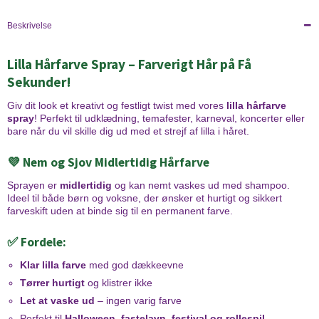
Beskrivelse
Lilla Hårfarve Spray – Farverigt Hår på Få
Sekunder!
Giv dit look et kreativt og festligt twist med vores
lilla hårfarve
spray
! Perfekt til udklædning, temafester, karneval, koncerter eller
bare når du vil skille dig ud med et strejf af lilla i håret.
💜 Nem og Sjov Midlertidig Hårfarve
Sprayen er
midlertidig
og kan nemt vaskes ud med shampoo.
Ideel til både børn og voksne, der ønsker et hurtigt og sikkert
farveskift uden at binde sig til en permanent farve.
✅ Fordele:
Klar lilla farve
med god dækkeevne
Tørrer hurtigt
og klistrer ikke
Let at vaske ud
– ingen varig farve
Perfekt til
Halloween, fastelavn, festival og rollespil