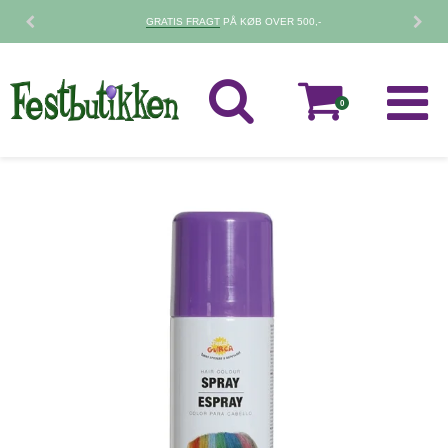
GRATIS FRAGT
PÅ KØB OVER 500,-
0