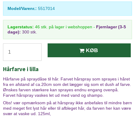
Model/Varenr.:
5517014
Lagerstatus:
46
stk.
på lager i webshoppen
-
Fjernlager (3-5
dage):
300 stk.
KØB
Hårfarve i lilla
Hårfarve på spraydåse til hår. Farvet hårspray som sprayes i håret
fra en afstand af ca.20cm som det lægger sig som et dush af farve.
Ønskes farven stærkere kan sprayes endnu engang ovenpå.
Farvet hårspray vaskes let ud med vand og shampo.
Obs! vær opmærksom på at hårspray ikke anbefales til mindre børn
med meget fint lyst hår eller til afbleget hår, da farven her kan være
svær at vaske ud. 125ml,