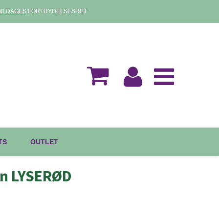
30 DAGES
FORTRYDELSESRET
TS
OUTLET
on LYSERØD