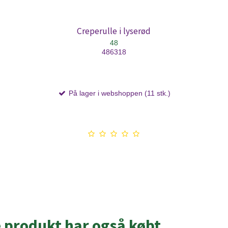
Creperulle i lyserød
48
486318
På lager i webshoppen (11 stk.)
e produkt har også købt