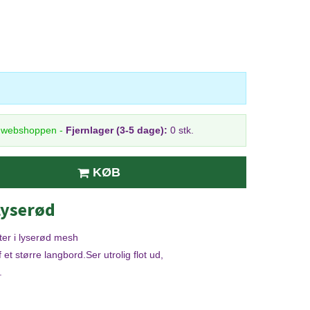
i webshoppen
-
Fjernlager (3-5 dage):
0 stk.
KØB
Lyserød
ter i lyserød mesh
et større langbord.Ser utrolig flot ud,
.