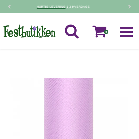
30 DAGES
FORTRYDELSESRET
0