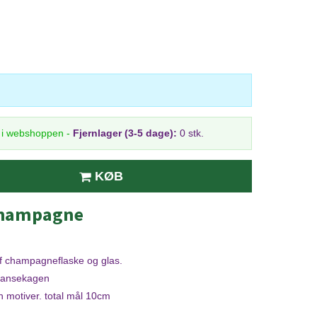
r i webshoppen
-
Fjernlager (3-5 dage):
0 stk.
KØB
champagne
f champagneflaske og glas.
Kransekagen
n motiver. total mål 10cm