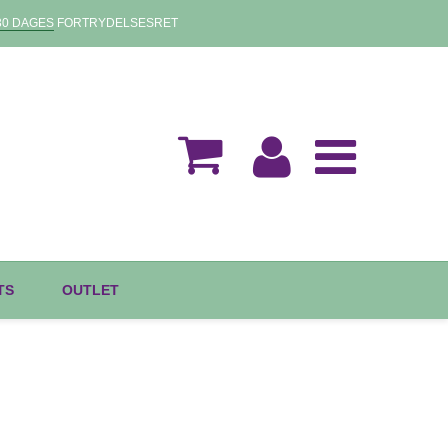
30 DAGES
FORTRYDELSESRET
TS
OUTLET