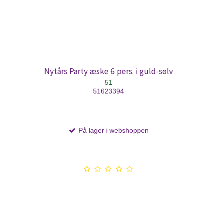
Nytårs Party æske 6 pers. i guld-sølv
51
51623394
På lager i webshoppen