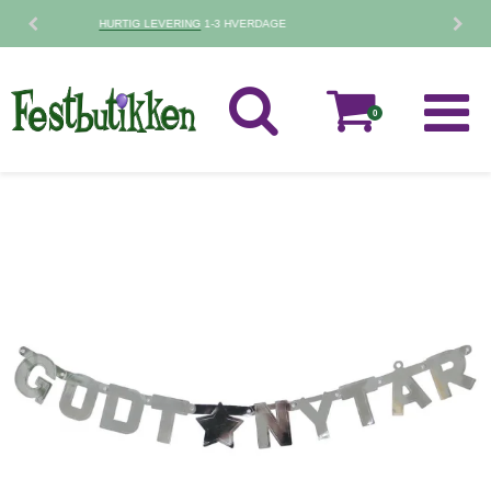
30 DAGES
FORTRYDELSESRET
0