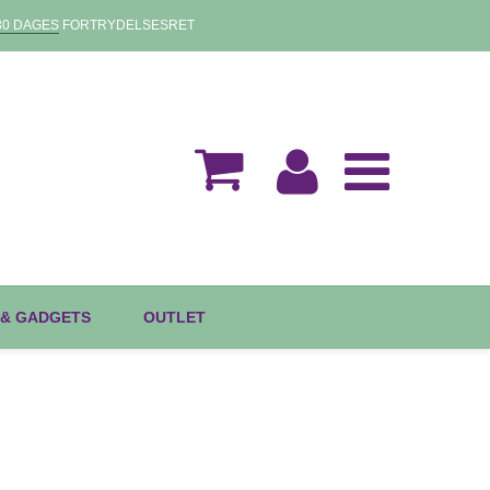
30 DAGES
FORTRYDELSESRET
 & GADGETS
OUTLET