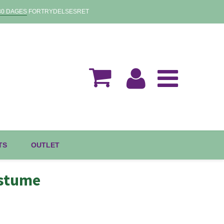
30 DAGES
FORTRYDELSESRET
TS
OUTLET
ostume