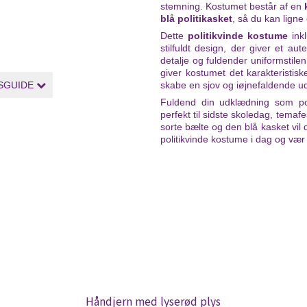
stemning. Kostumet består af en
blå politikasket
, så du kan ligne
Dette
politikvinde kostume
ink
stilfuldt design, der giver et aute
detalje og fuldender uniformstil
giver kostumet det karakteristisk
skabe en sjov og iøjnefaldende udk
SGUIDE
Fuldend din udklædning som pol
perfekt til sidste skoledag, temafe
sorte bælte og den blå kasket vil du
politikvinde kostume i dag og vær kl
Håndjern med lyserød plys