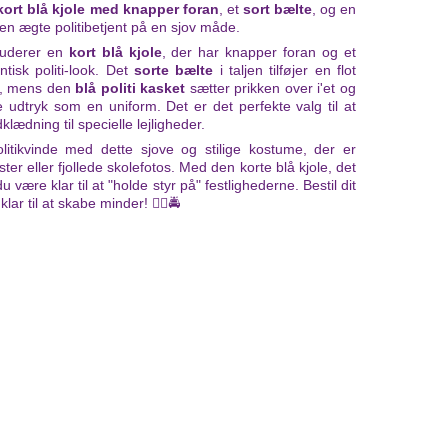
kort blå kjole med knapper foran
, et
sort bælte
, og en
 en ægte politibetjent på en sjov måde.
luderer en
kort blå kjole
, der har knapper foran og et
ntisk politi-look. Det
sorte bælte
i taljen tilføjer en flot
en, mens den
blå politi kasket
sætter prikken over i'et og
e udtryk som en uniform. Det er det perfekte valg til at
lædning til specielle lejligheder.
itikvinde med dette sjove og stilige kostume, der er
ster eller fjollede skolefotos. Med den korte blå kjole, det
 være klar til at "holde styr på" festlighederne. Bestil dit
ar til at skabe minder! 👮‍♀️🚔