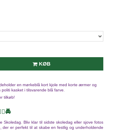
KØB
ndeholder en mørkeblå kort kjole med korte ærmer og
politi kasket i tilsvarende blå farve.
r tilkøb!
‍♀️🚔
e Skoledag. Bliv klar til sidste skoledag eller sjove fotos
e
, der er perfekt til at skabe en festlig og underholdende