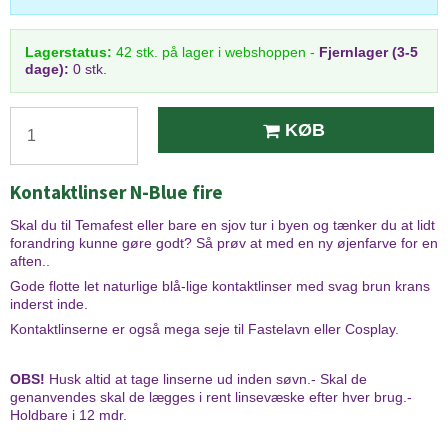
Lagerstatus:
42
stk.
på lager i webshoppen
-
Fjernlager (3-5
dage):
0 stk.
KØB
Kontaktlinser N-Blue fire
Skal du til Temafest eller bare en sjov tur i byen og tænker du at lidt
forandring kunne gøre godt? Så prøv at med en ny øjenfarve for en
aften..
Gode flotte let naturlige blå-lige kontaktlinser med svag brun krans
inderst inde.
Kontaktlinserne er også mega seje til Fastelavn eller Cosplay.
OBS!
Husk altid at tage linserne ud inden søvn.- Skal de
genanvendes skal de lægges i rent linsevæske efter hver brug.-
Holdbare i 12 mdr.