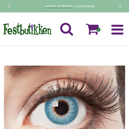
HURTIG LEVERING
1-3 HVERDAGE
0